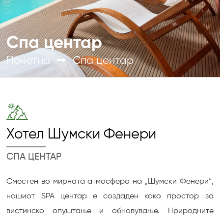
Спа центар
Почетна
Спа центар
Хотел Шумски Фенери
СПА ЦЕНТАР
Сместен во мирната атмосфера на „Шумски Фенери“,
нашиот SPA центар е создаден како простор за
вистинско опуштање и обновување. Природните