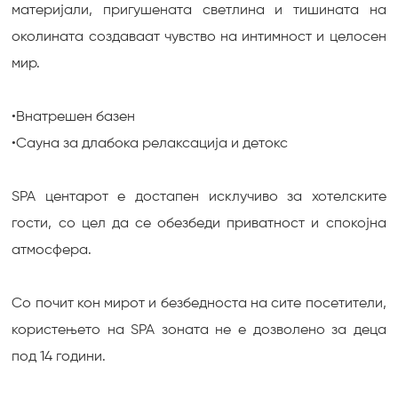
материјали, пригушената светлина и тишината на
околината создаваат чувство на интимност и целосен
мир.
•Внатрешен базен
•Сауна за длабока релаксација и детокс
SPA центарот е достапен исклучиво за хотелските
гости, со цел да се обезбеди приватност и спокојна
атмосфера.
Со почит кон мирот и безбедноста на сите посетители,
користењето на SPA зоната не е дозволено за деца
под 14 години.